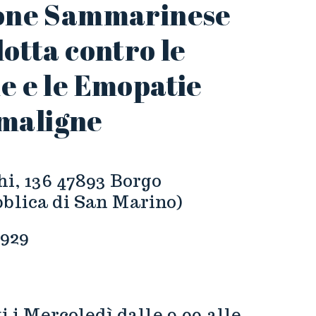
ione Sammarinese
lotta contro le
e e le Emopatie
maligne
hi, 136 47893 Borgo
blica di San Marino)
2929
i i Mercoledì dalle 9.00 alle