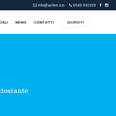
info@aslem.sm
0549 992929
DALI
NEWS
CONTATTI
ISCRIVITI
ttostante