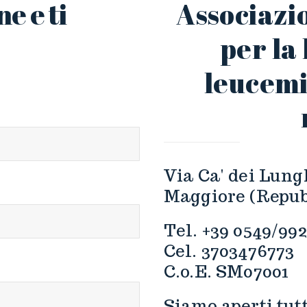
e e ti
Associaz
per la 
leucemi
Via Ca' dei Lung
Maggiore (Repub
Tel. +39 0549/99
Cel. 3703476773
C.o.E. SM07001
Siamo aperti tutt