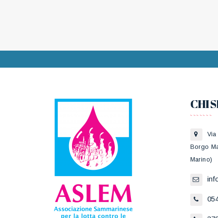
CHI 
Via
Borgo Ma
Marino)
in
05