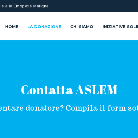
ie e le Emopatie Maligne
HOME
LA DONAZIONE
CHI SIAMO
INIZIATIVE SOLI
Contatta ASLEM
entare donatore? Compila il form so