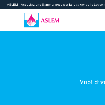
ASLEM - Associazione Sammarinese per la lotta contro le Leucem
Vuoi div