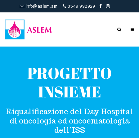
info@aslem.sm
0549 992929
PROGETTO
INSIEME
Riqualificazione del Day Hospital
di oncologia ed oncoematologia
dell’ISS