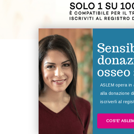
Sensib
donaz
osseo
ASLEM opera in a
alla donazione d
iscriverli al regi
COS'E' ASLE