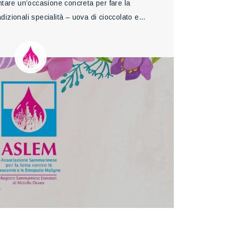
tare un’occasione concreta per fare la
adizionali specialità – uova di cioccolato e…
La 
un g
Anche q
ad a