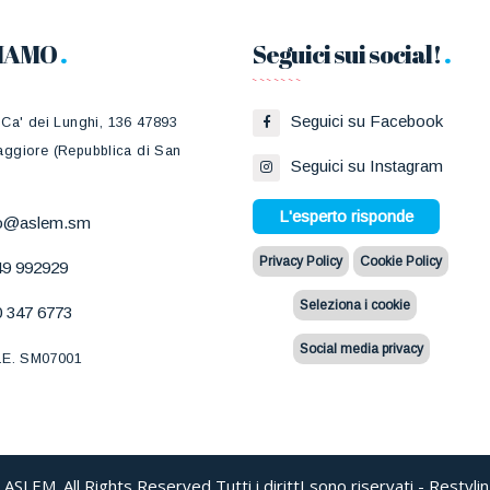
SIAMO
Seguici sui social!
Seguici su Facebook
 Ca' dei Lunghi, 136 47893
ggiore (Repubblica di San
Seguici su Instagram
L'esperto risponde
fo@aslem.sm
Privacy Policy
Cookie Policy
49 992929
Seleziona i cookie
 347 6773
Social media privacy
.E. SM07001
SLEM. All Rights Reserved Tutti i dirittI sono riservati - Restyli