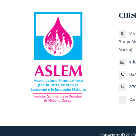
CHI 
Via
Borgo Ma
Marino)
in
05
370
C.o
Copyright ©2019 A