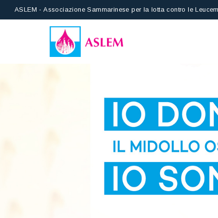
ASLEM - Associazione Sammarinese per la lotta contro le Leucem