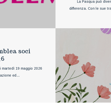
La Pasqua può diven
differenza. Con le sue tr
mblea soci
26
di martedì 19 maggio 2026
ocazione ed…