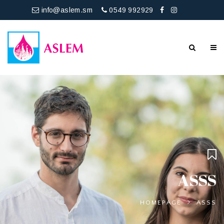
info@aslem.sm
0549 992929
ASSS
HOMEPAGE
ASSS