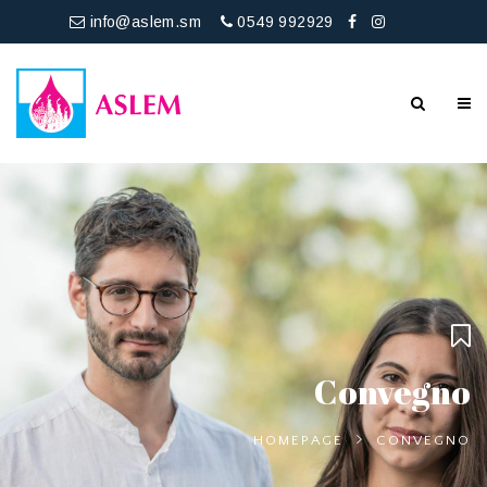
info@aslem.sm
0549 992929
Convegno
HOMEPAGE
CONVEGNO