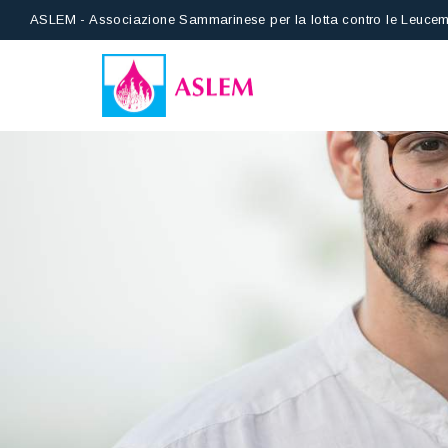
ASLEM - Associazione Sammarinese per la lotta contro le Leucem