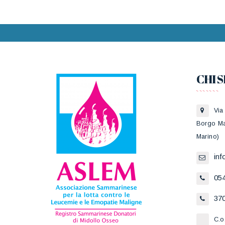
CHI 
Via
Borgo Ma
Marino)
in
05
370
C.o