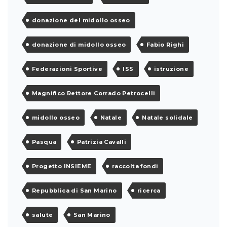
donazione del midollo osseo
donazione di midollo osseo
Fabio Righi
Federazioni Sportive
ISS
istruzione
Magnifico Rettore Corrado Petrocelli
midollo osseo
Natale
Natale solidale
Pasqua
Patrizia Cavalli
Progetto INSIEME
raccolta fondi
Repubblica di San Marino
ricerca
salute
San Marino