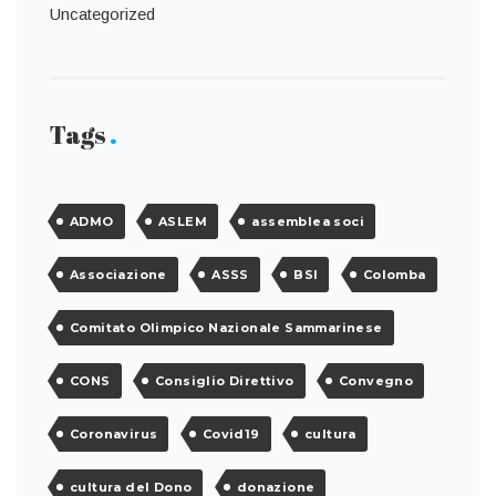
Uncategorized
Tags
ADMO
ASLEM
assemblea soci
Associazione
ASSS
BSI
Colomba
Comitato Olimpico Nazionale Sammarinese
CONS
Consiglio Direttivo
Convegno
Coronavirus
Covid19
cultura
cultura del Dono
donazione