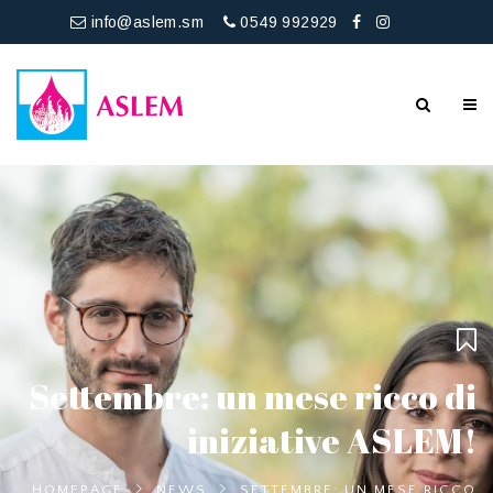
info@aslem.sm
0549 992929
Settembre: un mese ricco di
iniziative ASLEM!
HOMEPAGE
NEWS
SETTEMBRE: UN MESE RICCO